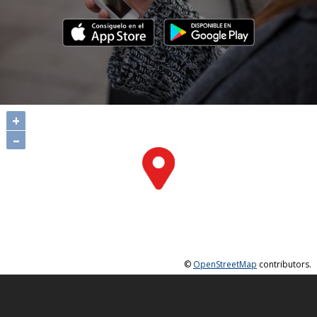
+
–
©
OpenStreetMap
contributors.