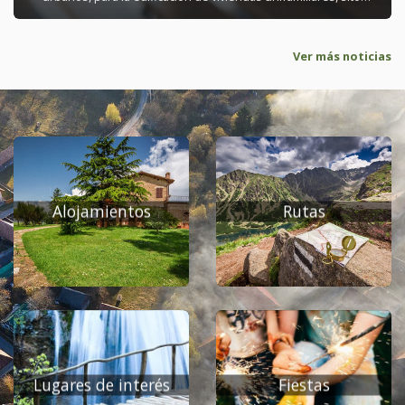
en la calle Eras, con una superficie de 150 metros cuadrados y
un precio inicial de 9.418 euros, cada uno.&nbsp; Los
Ver más noticias
interesados en recibir información lo pueden hacer a través
del e.mail: cubillodelcampo@diputaciondeburgos.net.&nbsp;
Alojamientos
Rutas
Lugares de interés
Fiestas